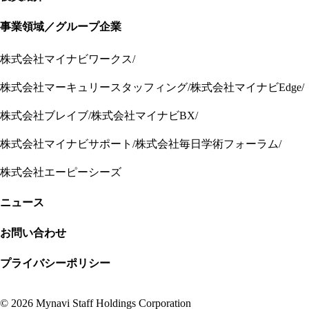
役
員
紹
介
事
業
領
域
／
グ
ル
ー
プ
企
業
事
業
領
域
／
グ
ル
ー
プ
企
業
株式会社マイナビワークス
株式会社マーキュリースタッフィング
株式会社マイナビEdge
株式会社ブレイブ
株式会社マイナビBX
株式会社マイナビサポート
株式会社毎日学術フォーラム
株式会社エーピーシーズ
ニ
ュ
ー
ス
ニ
ュ
ー
ス
お
問
い
合
わ
せ
お
問
い
合
わ
せ
プ
ラ
イ
バ
シ
ー
ポ
リ
シ
ー
プ
ラ
イ
バ
シ
ー
ポ
リ
シ
ー
© 2026 Mynavi Staff Holdings Corporation