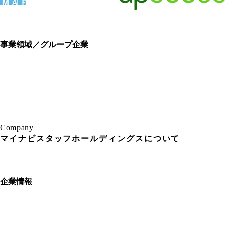
事
業
領
域
／
グ
ル
ー
プ
企
業
事
業
領
域
／
グ
ル
ー
プ
企
業
C
o
m
p
a
n
y
マイナビスタッフホールディングスについて
企
業
情
報
企
業
情
報