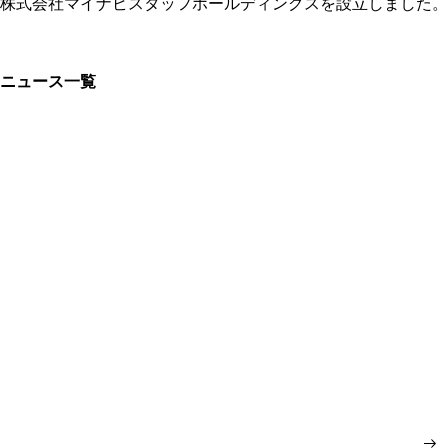
株式会社マイナビスタッフホールディングスを設立しました。
ニ
ュ
ー
ス
一
覧
ニ
ュ
ー
ス
一
覧
C
o
n
t
a
c
t
お問い合わせ
マイナビスタッフホールディングスへのお問い合わせ先情報や
グループ会社・各サービスへのお問い合わせ情報を掲載してお
ります。
お
問
い
合
わ
せ
情
報