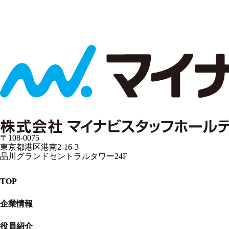
お
問
い
合
わ
せ
情
報
〒108-0075
東京都港区港南2-16-3
品川グランドセントラルタワー24F
T
O
P
T
O
P
企
業
情
報
企
業
情
報
役
員
紹
介