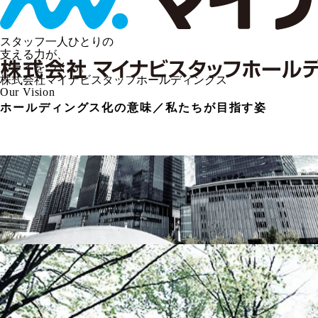
ス
タ
ッ
フ
一
人
ひ
と
り
の
支
え
る
力
が
、
ミ
ラ
イ
を
つ
く
る
。
株式会社マイナビスタッフホールディングス
O
u
r
V
i
s
i
o
n
ホールディングス化の意味／私たちが目指す姿