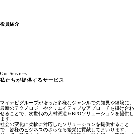
役
員
紹
介
役
員
紹
介
O
u
r
S
e
r
v
i
c
e
s
私たちが提供するサービス
マイナビグループが培った多様なジャンルでの知見や経験に、
最新のテクノロジーやクリエイティブなアプローチを掛け合わ
せることで、次世代の人材派遣＆BPOソリューションを提供し
ます。
社会の変化に柔軟に対応したソリューションを提供すること
で、皆様のビジネスのさらなる繁栄に貢献してまいります。